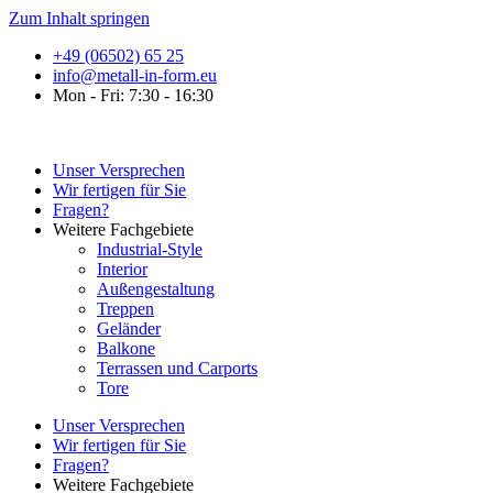
Zum Inhalt springen
+49 (06502) 65 25
info@metall-in-form.eu
Mon - Fri: 7:30 - 16:30
Unser Versprechen
Wir fertigen für Sie
Fragen?
Weitere Fachgebiete
Industrial-Style
Interior
Außengestaltung
Treppen
Geländer
Balkone
Terrassen und Carports
Tore
Unser Versprechen
Wir fertigen für Sie
Fragen?
Weitere Fachgebiete