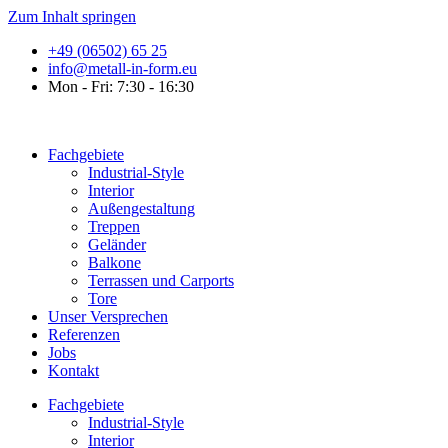
Zum Inhalt springen
+49 (06502) 65 25
info@metall-in-form.eu
Mon - Fri: 7:30 - 16:30
Fachgebiete
Industrial-Style
Interior
Außengestaltung
Treppen
Geländer
Balkone
Terrassen und Carports
Tore
Unser Versprechen
Referenzen
Jobs
Kontakt
Fachgebiete
Industrial-Style
Interior